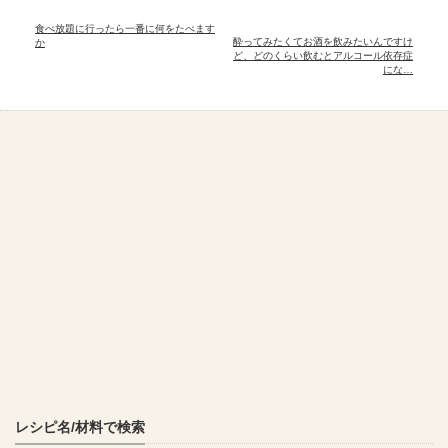
食べ放題に行ったら一番に何をたべます
酔ってみたくてお酒を飲みたいんですけ
か
ど、どのくらい飲むとアルコール依存症
にな…
レシピ名/材料で検索