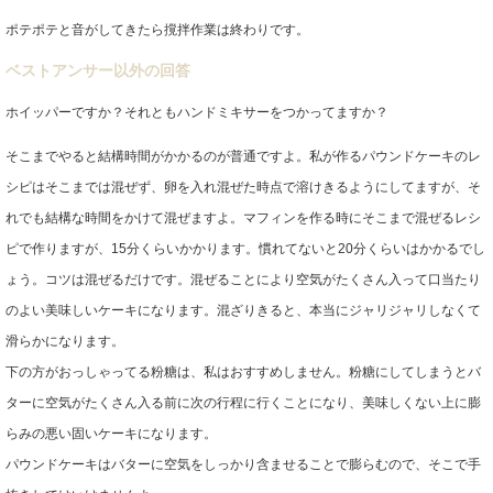
ポテポテと音がしてきたら撹拌作業は終わりです。
ベストアンサー以外の回答
ホイッパーですか？それともハンドミキサーをつかってますか？
そこまでやると結構時間がかかるのが普通ですよ。私が作るパウンドケーキのレ
シピはそこまでは混ぜず、卵を入れ混ぜた時点で溶けきるようにしてますが、そ
れでも結構な時間をかけて混ぜますよ。マフィンを作る時にそこまで混ぜるレシ
ピで作りますが、15分くらいかかります。慣れてないと20分くらいはかかるでし
ょう。コツは混ぜるだけです。混ぜることにより空気がたくさん入って口当たり
のよい美味しいケーキになります。混ざりきると、本当にジャリジャリしなくて
滑らかになります。
下の方がおっしゃってる粉糖は、私はおすすめしません。粉糖にしてしまうとバ
ターに空気がたくさん入る前に次の行程に行くことになり、美味しくない上に膨
らみの悪い固いケーキになります。
パウンドケーキはバターに空気をしっかり含ませることで膨らむので、そこで手