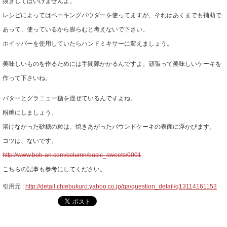
抜きしてはいけませんよ。
レシピによってはベーキングパウダーを使ってますが、それはあくまでも補助で
あって、使っているから膨らむと考えないで下さい。
ホイッパーを使用していたらハンドミキサーに変えましょう。
美味しいものを作るためには手間隙かかるんですよ。頑張って美味しいケーキを
作って下さいね。
バターとグラニュー糖を混ぜているんですよね。
粉糖にしましょう。
溶けなかった砂糖の粒は、焼きあがったパウンドケーキの表面に浮かびます。
コツは、ないです。
http://www.bob-an.com/column/basic_sweets/0001
こちらの記事も参考にしてください。
引用元 :
http://detail.chiebukuro.yahoo.co.jp/qa/question_detail/q13114161153