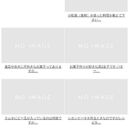
小松菜（食材）を使った料理を教えて下
さい…
遠足や歩きに不向きなお菓子ってありま
お菓子作りが好きな高1女子です バタ
すか…
ー…
ラムネにビー玉が入っているのは何故で
シホンケーキを作るときなのですがレシ
すか…
ピを…