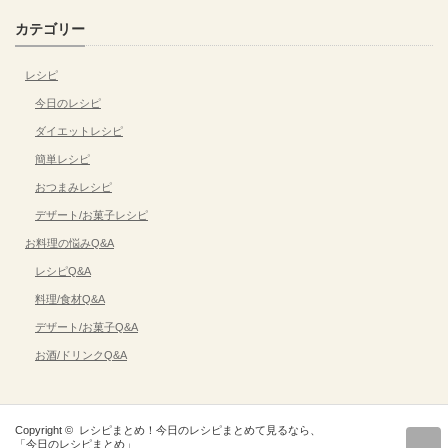
カテゴリー
レシピ
今日のレシピ
ダイエットレシピ
簡単レシピ
おつまみレシピ
デザート/お菓子レシピ
お料理の悩みQ&A
レシピQ&A
料理/食材Q&A
デザート/お菓子Q&A
お酒/ドリンクQ&A
Copyright ©
レシピまとめ！今日のレシピまとめて見るなら、
r
「今日のレシピまとめ」