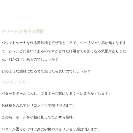
デザート/お菓子の質問
パウンドケーキを作る際砂糖を混ぜるところで、ジャリジャリ感が無くなるま
で、とレシピに書いてあるのですがどれだけ混ぜても無くなる気配がありませ
ん。何かコツがあるのでしょうか？
どのような感触になるまで混ぜたら良いのでしょうか？
ベストアンサー
バターをボールに入れ、マヨネーズ状になるくらい柔らかくします。
お砂糖を入れてシリコンベラで擦り混ぜます。
この時、ボールを小脇に抱えてひたすら撹拌。
バターが柔らかければ楽に砂糖のジョリジョリ感は消えます。