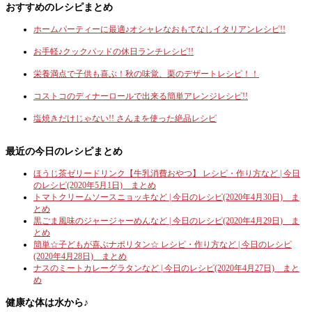
おすすめのレシピまとめ
ホームパーティーに最適♪オシャレなおもてなしイタリアンレシピ!!
お手軽♪クックパッドの休日ランチレシピ!!
栄養満点で子供も喜ぶ！秋の味覚、栗のデザートレシピ！！
コストコのディナーロールで出来る簡単アレンジレシピ!!
塩焼きだけじゃない!! さんまを使った絶品レシピ
最近の今日のレシピまとめ
ほうじ茶ゼリードリンク【牛乳消費おやつ】 レシピ・作り方など | 今日
のレシピ(2020年5月1日) まとめ
トマトクリームソースニョッキなど | 今日のレシピ(2020年4月30日) ま
とめ
黒ごま風味のジャージャーめんなど | 今日のレシピ(2020年4月29日) ま
とめ
簡単☆子どもが喜ぶナポリタン☆ レシピ・作り方など | 今日のレシピ
(2020年4月28日) まとめ
ナスのミートカレーグラタンなど | 今日のレシピ(2020年4月27日) まと
め
健康な体は水から♪