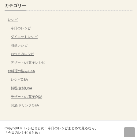
カテゴリー
レシピ
今日のレシピ
ダイエットレシピ
簡単レシピ
おつまみレシピ
デザート/お菓子レシピ
お料理の悩みQ&A
レシピQ&A
料理/食材Q&A
デザート/お菓子Q&A
お酒/ドリンクQ&A
Copyright ©
レシピまとめ！今日のレシピまとめて見るなら、
r
「今日のレシピまとめ」