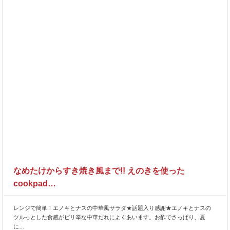
なめたけからすき焼き風まで!! えのきを使った
cookpad…
レンジで簡単！エノキとナスの中華風サラダ★話題入り感謝★エノキとナスの
ツルっとした食感がピリ辛な中華だれによくあいます。お酢でさっぱり、夏
に…