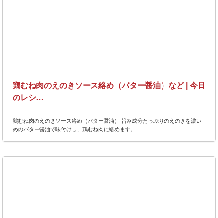
鶏むね肉のえのきソース絡め（バター醤油）など | 今日
のレシ…
鶏むね肉のえのきソース絡め（バター醤油） 旨み成分たっぷりのえのきを濃い
めのバター醤油で味付けし、鶏むね肉に絡めます。…