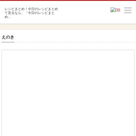
m
えのき