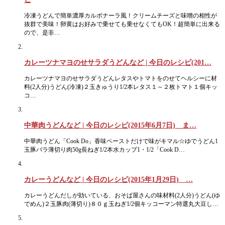
冷凍うどんで簡単濃厚カルボナーラ風！クリームチーズと味噌の相性が
抜群で美味！卵黄はお好みで乗せても乗せなくてもOK！超簡単に出来る
ので、是非…
カレーツナマヨのせサラダうどんなど | 今日のレシピ(201…
カレーツナマヨのせサラダうどんレタスやトマトをのせてヘルシーに材
料(2人分)うどん(冷凍)２玉きゅうり1/2本レタス１～２枚トマト１個キッ
コ…
中華肉うどんなど | 今日のレシピ(2015年6月7日) ま…
中華肉うどん「Cook Do」香味ペーストだけで味がキマル☆ゆでうどん1
玉豚バラ薄切り肉50g長ねぎ1/2本水カップ1・1/2「Cook D…
カレーうどんなど | 今日のレシピ(2015年1月29日) …
カレーうどんだしが効いている、おそば屋さんの味材料(2人分)うどん(ゆ
でめん)２玉豚肉(薄切り)８０ｇ玉ねぎ1/2個キッコーマン特選丸大豆し…