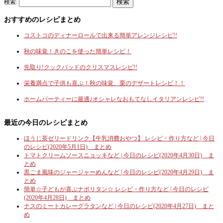
検索:
おすすめのレシピまとめ
コストコのディナーロールで出来る簡単アレンジレシピ!!
秋の味覚！きのこを使った簡単レシピ！
先取り!クックパッドのクリスマスレシピ!!
栄養満点で子供も喜ぶ！秋の味覚、栗のデザートレシピ！！
ホームパーティーに最適♪オシャレなおもてなしイタリアンレシピ!!
最近の今日のレシピまとめ
ほうじ茶ゼリードリンク【牛乳消費おやつ】 レシピ・作り方など | 今日
のレシピ(2020年5月1日) まとめ
トマトクリームソースニョッキなど | 今日のレシピ(2020年4月30日) ま
とめ
黒ごま風味のジャージャーめんなど | 今日のレシピ(2020年4月29日) ま
とめ
簡単☆子どもが喜ぶナポリタン☆ レシピ・作り方など | 今日のレシピ
(2020年4月28日) まとめ
ナスのミートカレーグラタンなど | 今日のレシピ(2020年4月27日) まと
め