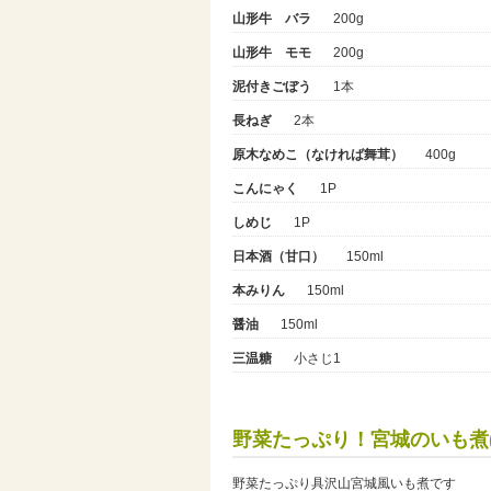
山形牛 バラ
200g
山形牛 モモ
200g
泥付きごぼう
1本
長ねぎ
2本
原木なめこ（なければ舞茸）
400g
こんにゃく
1P
しめじ
1P
日本酒（甘口）
150ml
本みりん
150ml
醤油
150ml
三温糖
小さじ1
野菜たっぷり！宮城のいも煮(
野菜たっぷり具沢山宮城風いも煮です