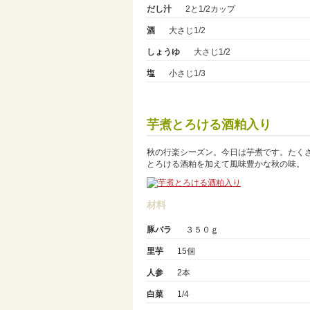
だし汁
2と1/2カップ
酒
大さじ1/2
しょうゆ
大さじ1/2
塩
小さじ1/3
芋煮とろける酒粕入り
秋の行楽シーズン。今日は芋煮です。たく
とろける酒粕を加えて風味豊かな秋の味。
材料
豚バラ
３５０ｇ
里芋
15個
人参
2本
白菜
1/4