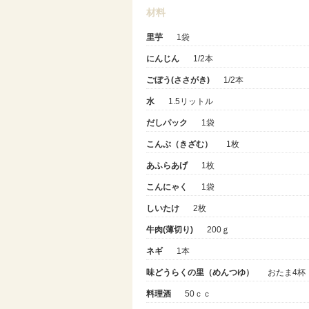
材料
里芋
1袋
にんじん
1/2本
ごぼう(ささがき)
1/2本
水
1.5リットル
だしパック
1袋
こんぶ（きざむ）
1枚
あふらあげ
1枚
こんにゃく
1袋
しいたけ
2枚
牛肉(薄切り)
200ｇ
ネギ
1本
味どうらくの里（めんつゆ）
おたま4杯
料理酒
50ｃｃ