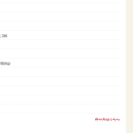
じ3杯
(6g)
作り方はこちら