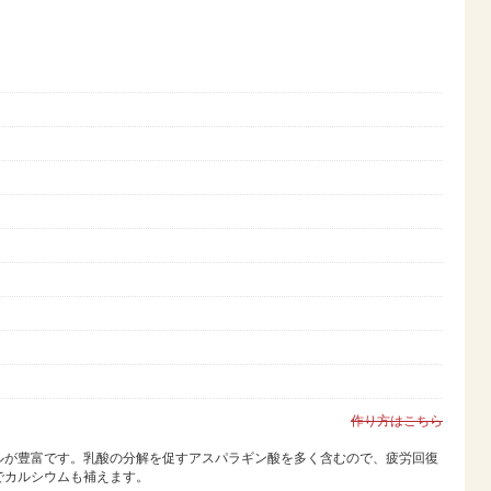
作り方はこちら
ルが豊富です。乳酸の分解を促すアスパラギン酸を多く含むので、疲労回復
でカルシウムも補えます。