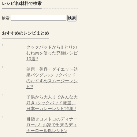
レシピ名/材料で検索
検索:
おすすめのレシピまとめ
クックパッドから!! とりの
むね肉を使った究極レシピ
10選!!
健康・美容・ダイエット効
果バツグン♪クックパッド
のおすすめスムージーレシ
ピ!!
子供から大人までみんな大
好き♪クックパッド厳選、
日本一カレーレシピ特集!!
目指せコストコのディナー
ロール!! お家で出来るディ
ナーロール風レシピ♪