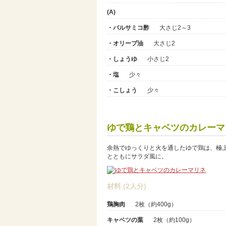
(A)
・バルサミコ酢
大さじ2～3
・オリーブ油
大さじ2
・しょうゆ
小さじ2
・塩
少々
・こしょう
少々
ゆで鶏とキャベツのカレーマ
余熱でゆっくりと火を通したゆで鶏は、極
とともにサラダ風に。
材料 (2人分)
鶏胸肉
2枚（約400g）
キャベツの葉
2枚（約100g）