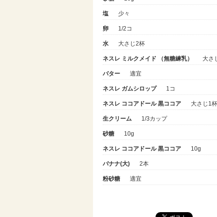
塩
少々
卵
1/2コ
水
大さじ2杯
ネスレ ミルクメイド （無糖練乳）
大さ
バター
適宜
ネスレ ガムシロップ
1コ
ネスレ ココアドール 黒ココア
大さじ1杯弱
生クリーム
1/3カップ
砂糖
10g
ネスレ ココアドール 黒ココア
10g
バナナ(大)
2本
粉砂糖
適宜