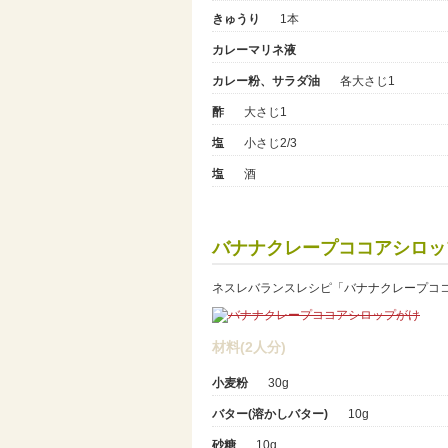
きゅうり
1本
カレーマリネ液
カレー粉、サラダ油
各大さじ1
酢
大さじ1
塩
小さじ2/3
塩
酒
バナナクレープココアシロッ
ネスレバランスレシピ「バナナクレープコ
材料(2人分)
小麦粉
30g
バター(溶かしバター)
10g
砂糖
10g