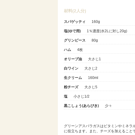
材料(2人分)
スパゲッティ
160g
塩(ゆで用)
1％濃度(水2Lに対し20g)
グリンピース
80g
ハム
4枚
オリーブ油
大さじ1
白ワイン
大さじ2
生クリーム
160ml
粉チーズ
大さじ5
塩
小さじ1/2
黒こしょう(あらびき)
少々
グリーンアスパラガスはビタミンやミネラ
に役立ちます。また、チーズを加えること