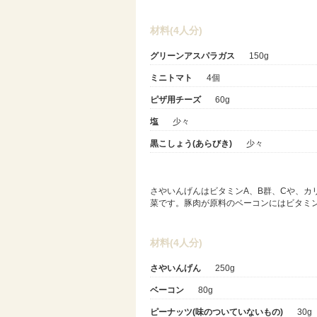
材料(4人分)
グリーンアスパラガス
150g
ミニトマト
4個
ピザ用チーズ
60g
塩
少々
黒こしょう(あらびき)
少々
さやいんげんはビタミンA、B群、Cや、カ
菜です。豚肉が原料のベーコンにはビタミン
材料(4人分)
さやいんげん
250g
ベーコン
80g
ピーナッツ(味のついていないもの)
30g