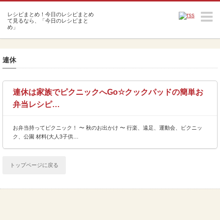
m
連休
連休は家族でピクニックへGo☆クックパッドの簡単お
弁当レシピ…
お弁当持ってピクニック！ 〜 秋のお出かけ 〜 行楽、遠足、運動会、ピクニッ
ク、公園 材料(大人3子供…
トップページに戻る