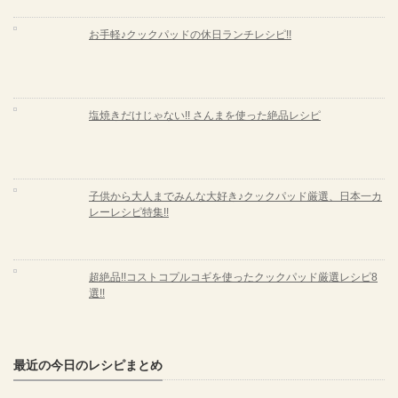
お手軽♪クックパッドの休日ランチレシピ!!
塩焼きだけじゃない!! さんまを使った絶品レシピ
子供から大人までみんな大好き♪クックパッド厳選、日本一カ
レーレシピ特集!!
超絶品!!コストコプルコギを使ったクックパッド厳選レシピ8
選!!
最近の今日のレシピまとめ