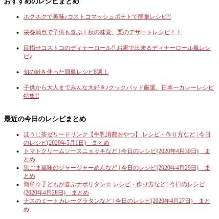
おすすめのレシピまとめ
ホクホクで美味♪コストコマッシュポテトで簡単レシピ!!
栄養満点で子供も喜ぶ！秋の味覚、栗のデザートレシピ！！
目指せコストコのディナーロール!! お家で出来るディナーロール風レシ
ピ♪
旬の鮭を使った簡単レシピ8選！
子供から大人までみんな大好き♪クックパッド厳選、日本一カレーレシピ
特集!!
最近の今日のレシピまとめ
ほうじ茶ゼリードリンク【牛乳消費おやつ】 レシピ・作り方など | 今日
のレシピ(2020年5月1日) まとめ
トマトクリームソースニョッキなど | 今日のレシピ(2020年4月30日) ま
とめ
黒ごま風味のジャージャーめんなど | 今日のレシピ(2020年4月29日) ま
とめ
簡単☆子どもが喜ぶナポリタン☆ レシピ・作り方など | 今日のレシピ
(2020年4月28日) まとめ
ナスのミートカレーグラタンなど | 今日のレシピ(2020年4月27日) まと
め