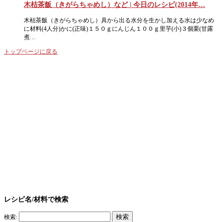
木枯茶飯（きがらちゃめし）など | 今日のレシピ(2014年…
木枯茶飯（きがらちゃめし）具から出る水分を生かし加える水は少なめ
に材料(4人分)かに(正味)１５０ｇにんじん１００ｇ里芋(小)３個栗(甘露
煮…
トップページに戻る
レシピ名/材料で検索
検索: