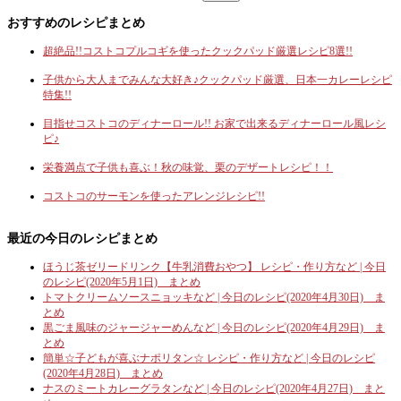
おすすめのレシピまとめ
超絶品!!コストコプルコギを使ったクックパッド厳選レシピ8選!!
子供から大人までみんな大好き♪クックパッド厳選、日本一カレーレシピ
特集!!
目指せコストコのディナーロール!! お家で出来るディナーロール風レシ
ピ♪
栄養満点で子供も喜ぶ！秋の味覚、栗のデザートレシピ！！
コストコのサーモンを使ったアレンジレシピ!!
最近の今日のレシピまとめ
ほうじ茶ゼリードリンク【牛乳消費おやつ】 レシピ・作り方など | 今日
のレシピ(2020年5月1日) まとめ
トマトクリームソースニョッキなど | 今日のレシピ(2020年4月30日) ま
とめ
黒ごま風味のジャージャーめんなど | 今日のレシピ(2020年4月29日) ま
とめ
簡単☆子どもが喜ぶナポリタン☆ レシピ・作り方など | 今日のレシピ
(2020年4月28日) まとめ
ナスのミートカレーグラタンなど | 今日のレシピ(2020年4月27日) まと