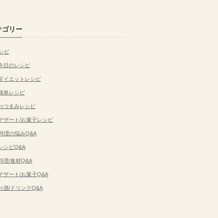
テゴリー
シピ
今日のレシピ
ダイエットレシピ
簡単レシピ
おつまみレシピ
デザート/お菓子レシピ
料理の悩みQ&A
レシピQ&A
料理/食材Q&A
デザート/お菓子Q&A
お酒/ドリンクQ&A