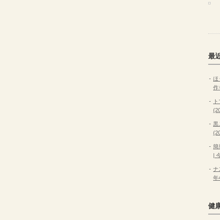
最
ほ
作
ト
(
黒
(
簡
|
ナ
年
健