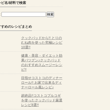
シピ名/材料で検索
:
すすめのレシピまとめ
クックパッドから!! とりの
むね肉を使った究極レシピ
10選!!
健康・美容・ダイエット効
果バツグン♪クックパッド
のおすすめスムージーレシ
ピ!!
目指せコストコのディナー
ロール!! お家で出来るディ
ナーロール風レシピ♪
超絶品!!コストコプルコギ
を使ったクックパッド厳選
レシピ8選!!