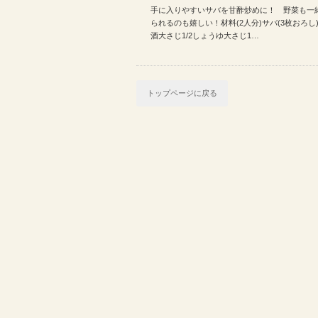
手に入りやすいサバを甘酢炒めに！ 野菜も一
チーズなど | 今日のレシ…
られるのも嬉しい！材料(2人分)サバ(3枚おろし)
酒大さじ1/2しょうゆ大さじ1…
トップページに戻る