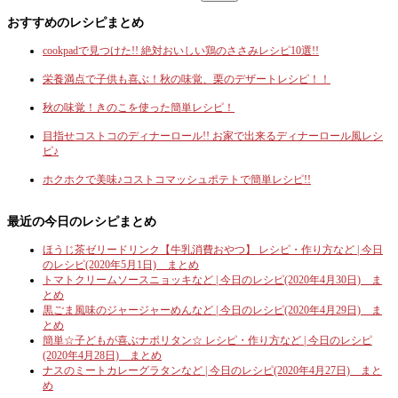
おすすめのレシピまとめ
cookpadで見つけた!! 絶対おいしい鶏のささみレシピ10選!!
栄養満点で子供も喜ぶ！秋の味覚、栗のデザートレシピ！！
秋の味覚！きのこを使った簡単レシピ！
目指せコストコのディナーロール!! お家で出来るディナーロール風レシ
ピ♪
ホクホクで美味♪コストコマッシュポテトで簡単レシピ!!
最近の今日のレシピまとめ
ほうじ茶ゼリードリンク【牛乳消費おやつ】 レシピ・作り方など | 今日
のレシピ(2020年5月1日) まとめ
トマトクリームソースニョッキなど | 今日のレシピ(2020年4月30日) ま
とめ
黒ごま風味のジャージャーめんなど | 今日のレシピ(2020年4月29日) ま
とめ
簡単☆子どもが喜ぶナポリタン☆ レシピ・作り方など | 今日のレシピ
(2020年4月28日) まとめ
ナスのミートカレーグラタンなど | 今日のレシピ(2020年4月27日) まと
め