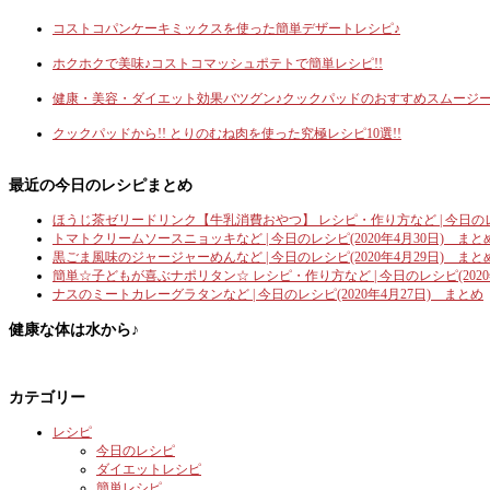
コストコパンケーキミックスを使った簡単デザートレシピ♪
ホクホクで美味♪コストコマッシュポテトで簡単レシピ!!
健康・美容・ダイエット効果バツグン♪クックパッドのおすすめスムージー
クックパッドから!! とりのむね肉を使った究極レシピ10選!!
最近の今日のレシピまとめ
ほうじ茶ゼリードリンク【牛乳消費おやつ】 レシピ・作り方など | 今日のレシ
トマトクリームソースニョッキなど | 今日のレシピ(2020年4月30日) まと
黒ごま風味のジャージャーめんなど | 今日のレシピ(2020年4月29日) まと
簡単☆子どもが喜ぶナポリタン☆ レシピ・作り方など | 今日のレシピ(2020
ナスのミートカレーグラタンなど | 今日のレシピ(2020年4月27日) まとめ
健康な体は水から♪
カテゴリー
レシピ
今日のレシピ
ダイエットレシピ
簡単レシピ