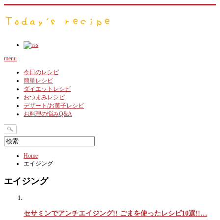
menu
今日のレシピ
簡単レシピ
ダイエットレシピ
おつまみレシピ
デザート/お菓子レシピ
お料理の悩みQ&A
Home
エイジング
エイジング
セサミンでアンチエイジング!! ごまを使ったレシピ10選!!…