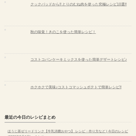
クックパッドから!! とりのむね肉を使った究極レシピ10選!!
秋の味覚！きのこを使った簡単レシピ！
コストコパンケーキミックスを使った簡単デザートレシピ♪
ホクホクで美味♪コストコマッシュポテトで簡単レシピ!!
最近の今日のレシピまとめ
ほうじ茶ゼリードリンク【牛乳消費おやつ】 レシピ・作り方など | 今日のレシピ