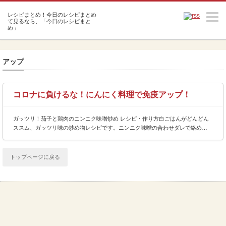
m
アップ
コロナに負けるな！にんにく料理で免疫アップ！
ガッツリ！茄子と鶏肉のニンニク味噌炒め レシピ・作り方白ごはんがどんどん
ススム、ガッツリ味の炒め物レシピです。ニンニク味噌の合わせダレで絡め…
トップページに戻る