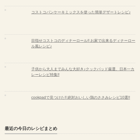
コストコパンケーキミックスを使った簡単デザートレシピ♪
目指せコストコのディナーロール!! お家で出来るディナーロー
ル風レシピ♪
子供から大人までみんな大好き♪クックパッド厳選、日本一カ
レーレシピ特集!!
cookpadで見つけた!! 絶対おいしい鶏のささみレシピ10選!!
最近の今日のレシピまとめ