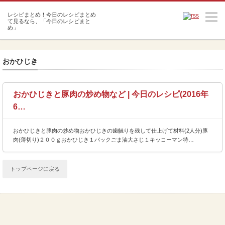
m
おかひじき
おかひじきと豚肉の炒め物など | 今日のレシピ(2016年
6…
おかひじきと豚肉の炒め物おかひじきの歯触りを残して仕上げて材料(2人分)豚
肉(薄切り)２００ｇおかひじき１パックごま油大さじ１キッコーマン特…
トップページに戻る