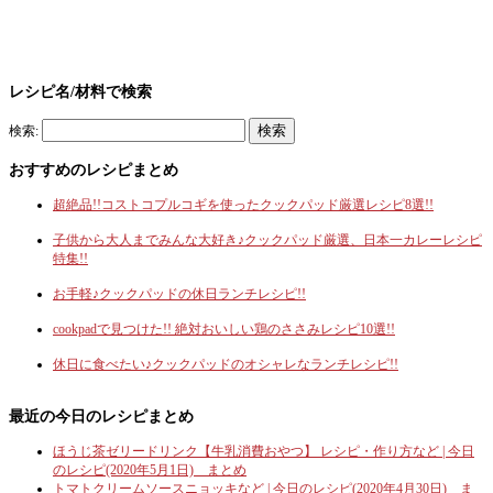
レシピ名/材料で検索
検索:
おすすめのレシピまとめ
超絶品!!コストコプルコギを使ったクックパッド厳選レシピ8選!!
子供から大人までみんな大好き♪クックパッド厳選、日本一カレーレシピ
特集!!
お手軽♪クックパッドの休日ランチレシピ!!
cookpadで見つけた!! 絶対おいしい鶏のささみレシピ10選!!
休日に食べたい♪クックパッドのオシャレなランチレシピ!!
最近の今日のレシピまとめ
ほうじ茶ゼリードリンク【牛乳消費おやつ】 レシピ・作り方など | 今日
のレシピ(2020年5月1日) まとめ
トマトクリームソースニョッキなど | 今日のレシピ(2020年4月30日) ま