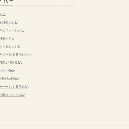
テゴリー
シピ
今日のレシピ
ダイエットレシピ
簡単レシピ
おつまみレシピ
デザート/お菓子レシピ
料理の悩みQ&A
レシピQ&A
料理/食材Q&A
デザート/お菓子Q&A
お酒/ドリンクQ&A