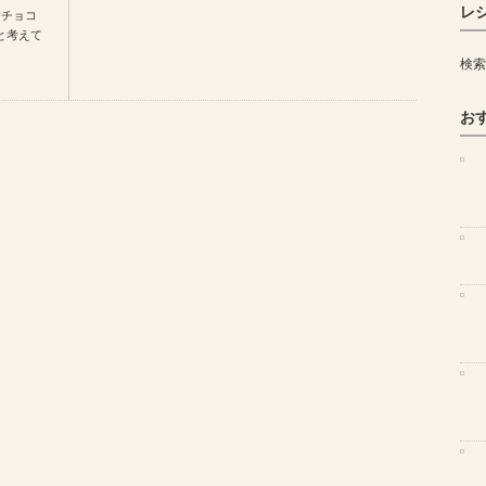
レ
すチョコ
と考えて
検索
お