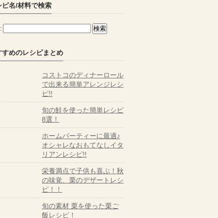
シピ名/材料で検索
:
すすめのレシピまとめ
コストコのディナーロール
で出来る簡単アレンジレシ
ピ!!
旬の鮭を使った簡単レシピ
8選！
ホームパーティーに最適♪
オシャレなおもてなしイタ
リアンレシピ!!
栄養満点で子供も喜ぶ！秋
の味覚、栗のデザートレシ
ピ！！
旬の素材 栗を使った栗ご
飯レシピ！