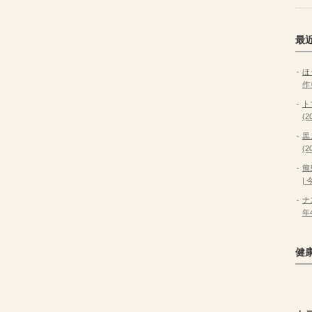
最
ほ
作
ト
(
黒
(
簡
|
ナ
年
健