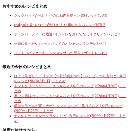
おすすめのレシピまとめ
クックパッドから!! とりのむね肉を使った究極レシピ10選!!
cookpadで見つけた!! 絶対おいしい鶏のささみレシピ10選!!
ホームパーティーに最適♪オシャレなおもてなしイタリアンレシピ!!
休日に食べたい♪クックパッドのオシャレなランチレシピ!!
コストコパンケーキミックスを使った簡単デザートレシピ♪
最近の今日のレシピまとめ
ほうじ茶ゼリードリンク【牛乳消費おやつ】 レシピ・作り方など | 今日
のレシピ(2020年5月1日) まとめ
トマトクリームソースニョッキなど | 今日のレシピ(2020年4月30日) ま
とめ
黒ごま風味のジャージャーめんなど | 今日のレシピ(2020年4月29日) ま
とめ
簡単☆子どもが喜ぶナポリタン☆ レシピ・作り方など | 今日のレシピ
(2020年4月28日) まとめ
ナスのミートカレーグラタンなど | 今日のレシピ(2020年4月27日) まと
め
健康な体は水から♪