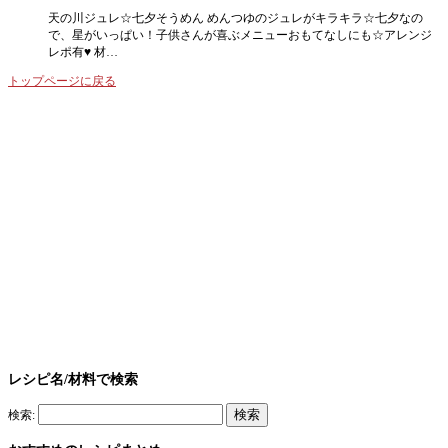
天の川ジュレ☆七夕そうめん めんつゆのジュレがキラキラ☆七夕なの
で、星がいっぱい！子供さんが喜ぶメニューおもてなしにも☆アレンジ
レポ有♥ 材…
トップページに戻る
レシピ名/材料で検索
検索: