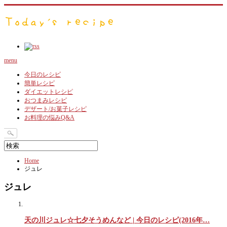
menu
今日のレシピ
簡単レシピ
ダイエットレシピ
おつまみレシピ
デザート/お菓子レシピ
お料理の悩みQ&A
Home
ジュレ
ジュレ
天の川ジュレ☆七夕そうめんなど | 今日のレシピ(2016年…