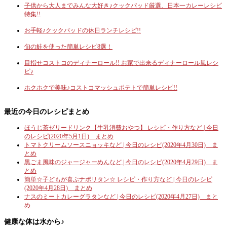
子供から大人までみんな大好き♪クックパッド厳選、日本一カレーレシピ
特集!!
お手軽♪クックパッドの休日ランチレシピ!!
旬の鮭を使った簡単レシピ8選！
目指せコストコのディナーロール!! お家で出来るディナーロール風レシ
ピ♪
ホクホクで美味♪コストコマッシュポテトで簡単レシピ!!
最近の今日のレシピまとめ
ほうじ茶ゼリードリンク【牛乳消費おやつ】 レシピ・作り方など | 今日
のレシピ(2020年5月1日) まとめ
トマトクリームソースニョッキなど | 今日のレシピ(2020年4月30日) ま
とめ
黒ごま風味のジャージャーめんなど | 今日のレシピ(2020年4月29日) ま
とめ
簡単☆子どもが喜ぶナポリタン☆ レシピ・作り方など | 今日のレシピ
(2020年4月28日) まとめ
ナスのミートカレーグラタンなど | 今日のレシピ(2020年4月27日) まと
め
健康な体は水から♪