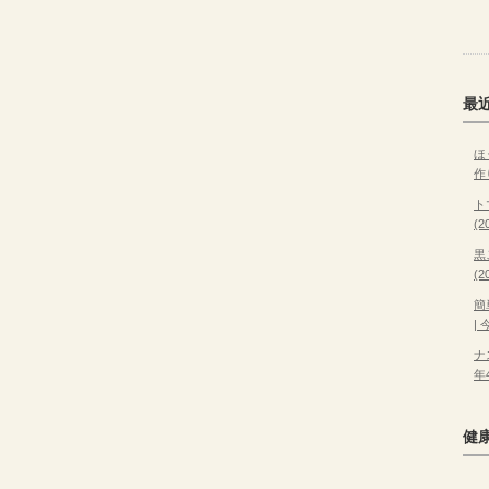
最
ほ
作
ト
(
黒
(
簡
|
ナ
年
健