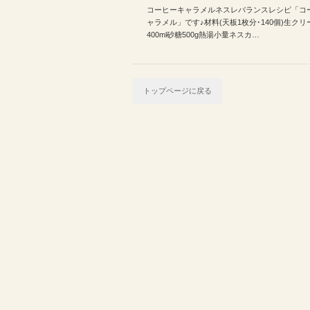
コーヒーキャラメルネスレバランスレシピ「コ
まとめ
ャラメル」です♪材料(天板1枚分･140個)生クリ
400ml砂糖500g熱湯小量ネスカ…
トップページに戻る