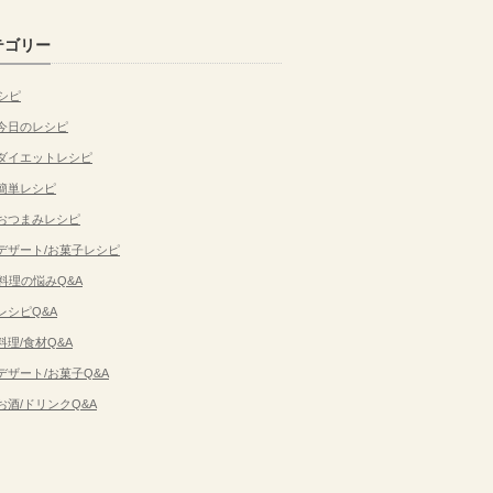
テゴリー
シピ
今日のレシピ
ダイエットレシピ
簡単レシピ
おつまみレシピ
デザート/お菓子レシピ
料理の悩みQ&A
レシピQ&A
料理/食材Q&A
デザート/お菓子Q&A
お酒/ドリンクQ&A