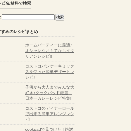
シピ名/材料で検索
:
すすめのレシピまとめ
ホームパーティーに最適♪
オシャレなおもてなしイタ
リアンレシピ!!
コストコパンケーキミック
スを使った簡単デザートレ
シピ♪
子供から大人までみんな大
好き♪クックパッド厳選、
日本一カレーレシピ特集!!
コストコのディナーロール
で出来る簡単アレンジレシ
ピ!!
cookpadで見つけた!! 絶対