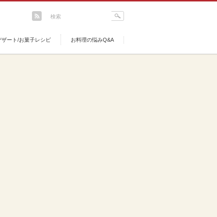
デザート/お菓子レシピ
お料理の悩みQ&A