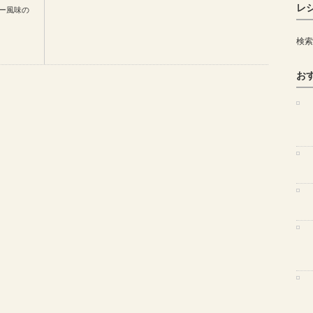
レ
ー風味の
検索
お