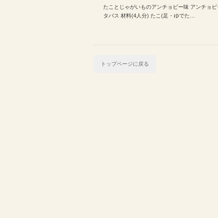
たことじゃがいものアンチョビー味 アンチョビ
ど | 今日のレシピ(20…
タパス 材料(4人分) たこ(足・ゆでた…
トップページに戻る