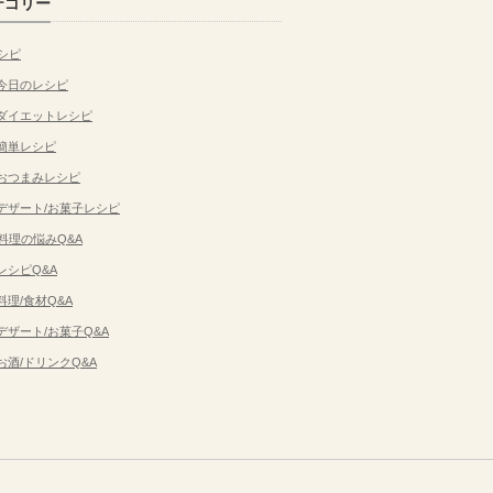
テゴリー
シピ
今日のレシピ
ダイエットレシピ
簡単レシピ
おつまみレシピ
デザート/お菓子レシピ
料理の悩みQ&A
レシピQ&A
料理/食材Q&A
デザート/お菓子Q&A
お酒/ドリンクQ&A