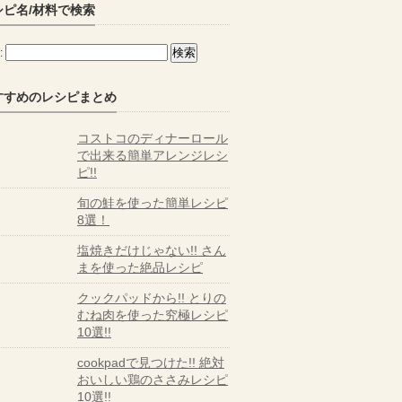
シピ名/材料で検索
:
すすめのレシピまとめ
コストコのディナーロール
で出来る簡単アレンジレシ
ピ!!
旬の鮭を使った簡単レシピ
8選！
塩焼きだけじゃない!! さん
まを使った絶品レシピ
クックパッドから!! とりの
むね肉を使った究極レシピ
10選!!
cookpadで見つけた!! 絶対
おいしい鶏のささみレシピ
10選!!