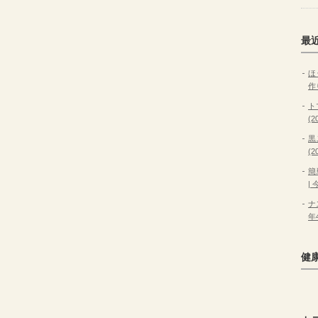
最
ほ
作
ト
(
黒
(
簡
|
ナ
年
健