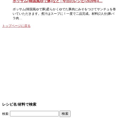
ポッサム(韓国風ゆで豚)など | 今日のレシピ(2020年4…
ポッサム(韓国風ゆで豚)柔らかくゆでた豚肉にみそをつけてサンチュを巻
いていただきます。煮汁はスープに！一度で二品完成。材料(2人分)豚バ
ラ肉…
トップページに戻る
レシピ名/材料で検索
検索: