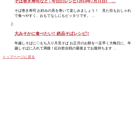
そば巻き寿司など | 今日のレシピ(2014年7月31日) …
そば巻き寿司 お好みの具を巻いて楽しみましょう！ 見た目もおしゃれ
で食べやすく、おもてなしにもピッタリです。 …
大みそかに食べたい!! 絶品そばレシピ!!
年越しそばに◇もち入り月見そば お正月のお餅を一足早く大晦日に、年
越しそばに入れて満腹！紅白歌合戦の最後までお腹持ちます …
トップページに戻る