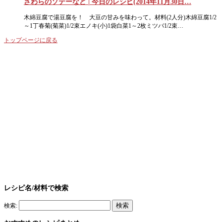
さわらのソテーなど | 今日のレシピ(2014年11月30日…
木綿豆腐で湯豆腐を！ 大豆の甘みを味わって。材料(2人分)木綿豆腐1/2
～1丁春菊(菊菜)1/2束エノキ(小)1袋白菜1～2枚ミツバ1/2束…
トップページに戻る
レシピ名/材料で検索
検索: