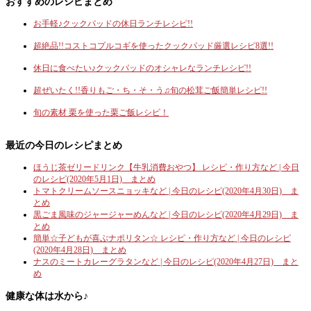
おすすめのレシピまとめ
お手軽♪クックパッドの休日ランチレシピ!!
超絶品!!コストコプルコギを使ったクックパッド厳選レシピ8選!!
休日に食べたい♪クックパッドのオシャレなランチレシピ!!
超ぜいたく!!香りもご・ち・そ・う♫旬の松茸ご飯簡単レシピ!!
旬の素材 栗を使った栗ご飯レシピ！
最近の今日のレシピまとめ
ほうじ茶ゼリードリンク【牛乳消費おやつ】 レシピ・作り方など | 今日
のレシピ(2020年5月1日) まとめ
トマトクリームソースニョッキなど | 今日のレシピ(2020年4月30日) ま
とめ
黒ごま風味のジャージャーめんなど | 今日のレシピ(2020年4月29日) ま
とめ
簡単☆子どもが喜ぶナポリタン☆ レシピ・作り方など | 今日のレシピ
(2020年4月28日) まとめ
ナスのミートカレーグラタンなど | 今日のレシピ(2020年4月27日) まと
め
健康な体は水から♪