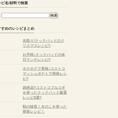
シピ名/材料で検索
:
すすめのレシピまとめ
先取り!クックパッドのク
リスマスレシピ!!
お手軽♪クックパッドの休
日ランチレシピ!!
ホクホクで美味♪コストコ
マッシュポテトで簡単レシ
ピ!!
超絶品!!コストコプルコギ
を使ったクックパッド厳選
レシピ8選!!
秋の味覚！きのこを使った
簡単レシピ！