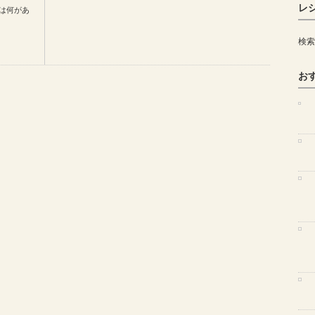
レ
は何があ
検索
お