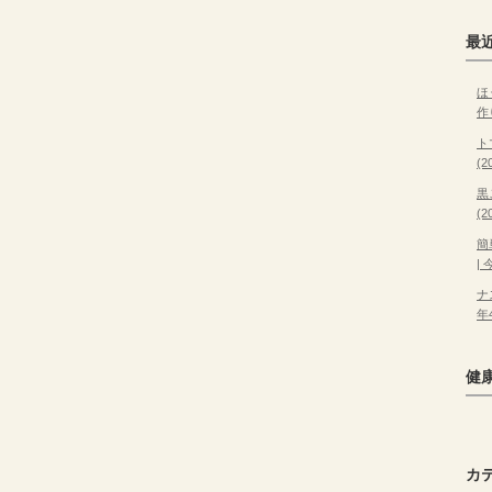
最
ほ
作
ト
(
黒
(
簡
|
ナ
年
健
カ