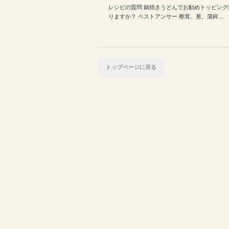
レシピの質問 鍋焼きうどんでお勧めトッピング
がありますか？
りますか？ ベストアンサー 椎茸、葱、蒲鉾…
トップページに戻る