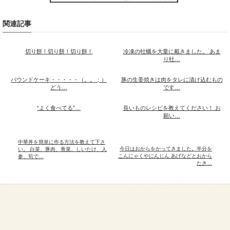
関連記事
切り餅！切り餅！切り餅！
冷凍の牡蠣を大量に戴きました。 あま
り牡…
パウンドケーキ・・・・・（。。；）
豚の生姜焼きは肉をタレに漬け込むもの
どう…
です…
“よく食べてる”…
長いものレシピを教えてください！ お
願い…
中華丼を簡単に作る方法を教えて下さ
今日はおからをかってきました。半分を
い。 白菜、豚肉、青菜、しいたけ、人
こんにゃくやにんじん あげなどとおから
参、筍で…
たき…