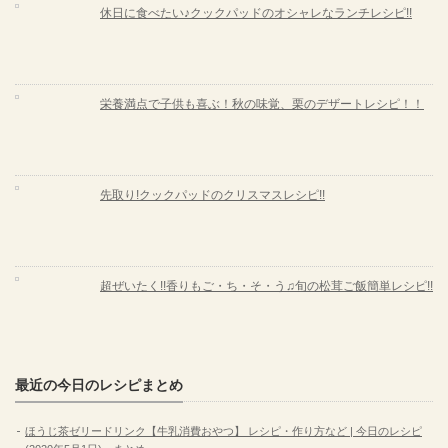
休日に食べたい♪クックパッドのオシャレなランチレシピ!!
栄養満点で子供も喜ぶ！秋の味覚、栗のデザートレシピ！！
先取り!クックパッドのクリスマスレシピ!!
超ぜいたく!!香りもご・ち・そ・う♫旬の松茸ご飯簡単レシピ!!
最近の今日のレシピまとめ
ほうじ茶ゼリードリンク【牛乳消費おやつ】 レシピ・作り方など | 今日のレシピ