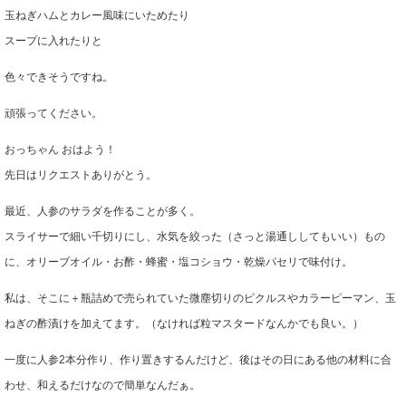
玉ねぎハムとカレー風味にいためたり
スープに入れたりと
色々できそうですね。
頑張ってください。
おっちゃん おはよう！
先日はリクエストありがとう。
最近、人参のサラダを作ることが多く。
スライサーで細い千切りにし、水気を絞った（さっと湯通ししてもいい）もの
に、オリーブオイル・お酢・蜂蜜・塩コショウ・乾燥パセリで味付け。
私は、そこに＋瓶詰めで売られていた微塵切りのピクルスやカラーピーマン、玉
ねぎの酢漬けを加えてます。（なければ粒マスタードなんかでも良い。）
一度に人参2本分作り、作り置きするんだけど、後はその日にある他の材料に合
わせ、和えるだけなので簡単なんだぁ。