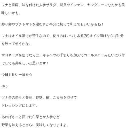
ツナと春雨、味を付けた人参サラダ、胡瓜やインゲン、ヤングコーンなんかも美
味しいかも。
炒り卵やプチトマトを湯むきか半分に切って和えてもいいかもね！
ツナはオイル漬けが苦手なので、使うのはいつも水煮(笑)オイル漬けならば油分
を絞って使うかな。
マヨネーズを使うならば、キャベツの千切りを加えてコールスローみたいに味付
けしても美味しいと思います！
今日も良い一日を☆
ゆぅ
ツナ缶の缶汁と醤油、砂糖、酢、ごま油を混ぜて
ドレッシングにします。
あればさっと茹でた白菜とか人参など
野菜を加えるとさらに美味しくなりますよ。