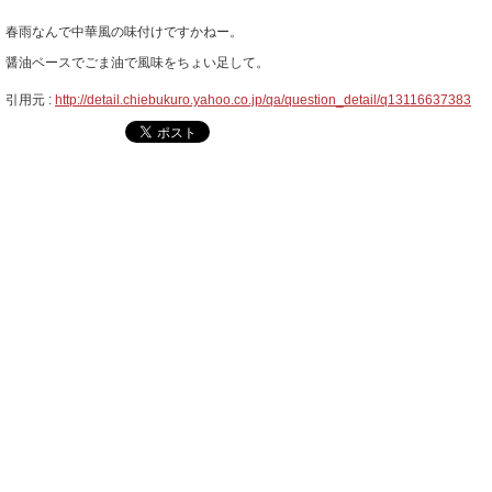
春雨なんで中華風の味付けですかねー。
醤油ベースでごま油で風味をちょい足して。
引用元 :
http://detail.chiebukuro.yahoo.co.jp/qa/question_detail/q13116637383