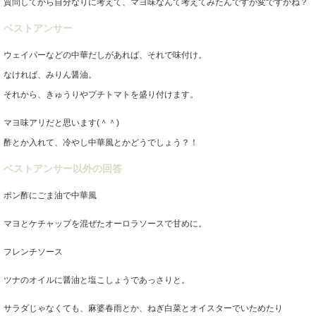
質問してから自分なりに考えて、マヨ味なんて考えてみたんですが変ですかね？
ベストアンサー
ウェイパーなどの中華だしがあれば、それで味付け。
なければ、みりん醤油。
それから、きゅうりやプチトマトを盛り付けます。
マヨ味アリだと思います(＾＾)
酢とか入れて、冷やし中華風とかどうでしょう？！
ベストアンサー以外の回答
ポン酢にごま油で中華風
マヨとケチャップを混ぜたオーロラソースで甘めに。
フレンチソース
ツナのオイルに醤油と塩こしょうであっさりと。
サラダじゃなくても、麻婆春雨とか、ねぎ白菜とオイスターでいためたり