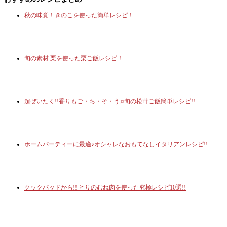
秋の味覚！きのこを使った簡単レシピ！
旬の素材 栗を使った栗ご飯レシピ！
超ぜいたく!!香りもご・ち・そ・う♫旬の松茸ご飯簡単レシピ!!
ホームパーティーに最適♪オシャレなおもてなしイタリアンレシピ!!
クックパッドから!! とりのむね肉を使った究極レシピ10選!!