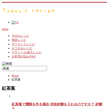
menu
今日のレシピ
簡単レシピ
ダイエットレシピ
おつまみレシピ
デザート/お菓子レシピ
お料理の悩みQ&A
Home
紅茶葉
紅茶葉
紅茶葉で燻製を作る場合 何故砂糖を入れるのですか？ 砂糖
を…