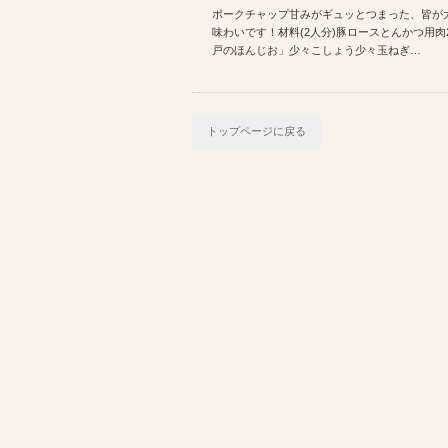
ポークチャップ甘みがギュッとつまった、皆が
(2015年4月30日)…
味わいです！材料(2人分)豚ロースとんかつ用肉
戸のほんじお」少々こしょう少々玉ねぎ…
トップページに戻る