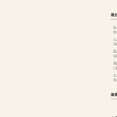
最
ほ
作
ト
(
黒
(
簡
|
ナ
年
健