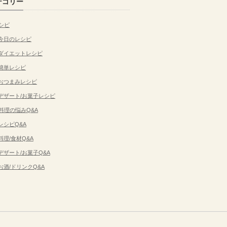
テゴリー
シピ
今日のレシピ
ダイエットレシピ
簡単レシピ
おつまみレシピ
デザート/お菓子レシピ
料理の悩みQ&A
レシピQ&A
料理/食材Q&A
デザート/お菓子Q&A
お酒/ドリンクQ&A