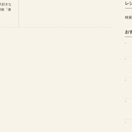
レ
大好きな
2枚「瀬
検索
お