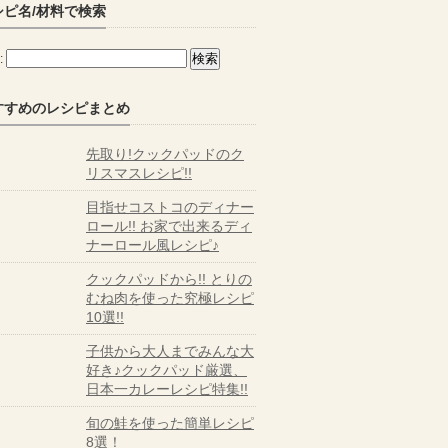
シピ名/材料で検索
:
すすめのレシピまとめ
先取り!クックパッドのク
リスマスレシピ!!
目指せコストコのディナー
ロール!! お家で出来るディ
ナーロール風レシピ♪
クックパッドから!! とりの
むね肉を使った究極レシピ
10選!!
子供から大人までみんな大
好き♪クックパッド厳選、
日本一カレーレシピ特集!!
旬の鮭を使った簡単レシピ
8選！